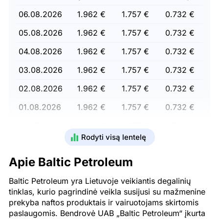
06.08.2026
1.962 €
1.757 €
0.732 €
05.08.2026
1.962 €
1.757 €
0.732 €
04.08.2026
1.962 €
1.757 €
0.732 €
03.08.2026
1.962 €
1.757 €
0.732 €
02.08.2026
1.962 €
1.757 €
0.732 €
01.08.2026
1.962 €
1.757 €
0.732 €
31.07.2026
1.962 €
1.757 €
0.732 €
Rodyti visą lentelę
30.07.2026
1.962 €
1.757 €
0.732 €
Apie Baltic Petroleum
29.07.2026
1.962 €
1.757 €
0.732 €
Baltic Petroleum yra Lietuvoje veikiantis degalinių
28.07.2026
1.962 €
1.757 €
0.732 €
tinklas, kurio pagrindinė veikla susijusi su mažmenine
27.07.2026
1.962 €
1.757 €
0.732 €
prekyba naftos produktais ir vairuotojams skirtomis
paslaugomis. Bendrovė UAB „Baltic Petroleum“ įkurta
26.07.2026
1.953 €
1.764 €
0.730 €