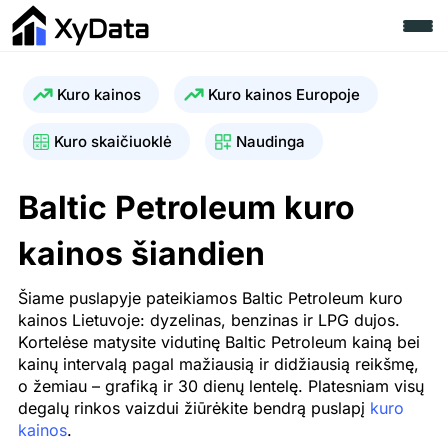
Kuro kainos
Kuro kainos Europoje
Kuro skaičiuoklė
Naudinga
Baltic Petroleum kuro
kainos šiandien
Šiame puslapyje pateikiamos Baltic Petroleum kuro
kainos Lietuvoje: dyzelinas, benzinas ir LPG dujos.
Kortelėse matysite vidutinę Baltic Petroleum kainą bei
kainų intervalą pagal mažiausią ir didžiausią reikšmę,
o žemiau – grafiką ir 30 dienų lentelę. Platesniam visų
degalų rinkos vaizdui žiūrėkite bendrą puslapį
kuro
kainos
.