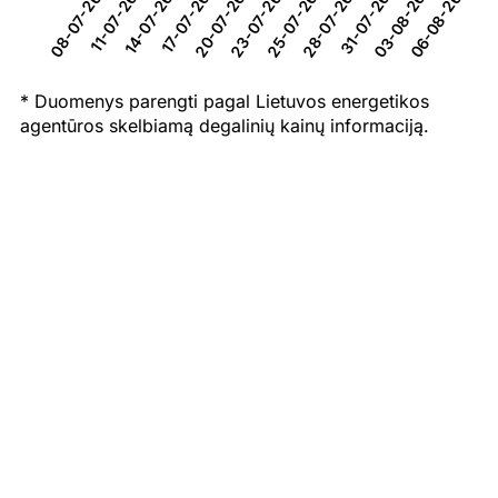
11-07-26
14-07-26
17-07-26
20-07-26
25-07-26
28-07-26
31-07-26
03-08-26
08-07-26
23-07-26
06-08-26
* Duomenys parengti pagal Lietuvos energetikos
agentūros skelbiamą degalinių kainų informaciją.