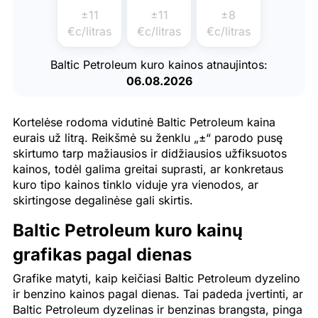
±11
±11
±8
€c/litras
€c/litras
€c/litras
Baltic Petroleum kuro kainos atnaujintos:
06.08.2026
Kortelėse rodoma vidutinė Baltic Petroleum kaina
eurais už litrą. Reikšmė su ženklu „±“ parodo pusę
skirtumo tarp mažiausios ir didžiausios užfiksuotos
kainos, todėl galima greitai suprasti, ar konkretaus
kuro tipo kainos tinklo viduje yra vienodos, ar
skirtingose degalinėse gali skirtis.
Baltic Petroleum kuro kainų
grafikas pagal dienas
Grafike matyti, kaip keičiasi Baltic Petroleum dyzelino
ir benzino kainos pagal dienas. Tai padeda įvertinti, ar
Baltic Petroleum dyzelinas ir benzinas brangsta, pinga