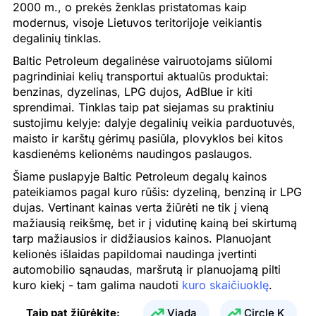
2000 m., o prekės ženklas pristatomas kaip
modernus, visoje Lietuvos teritorijoje veikiantis
25.07.2026
1.953 €
1.764 €
0.730 €
degalinių tinklas.
24.07.2026
1.953 €
1.764 €
0.730 €
Baltic Petroleum degalinėse vairuotojams siūlomi
pagrindiniai kelių transportui aktualūs produktai:
23.07.2026
1.939 €
1.768 €
0.714 €
benzinas, dyzelinas, LPG dujos, AdBlue ir kiti
22.07.2026
1.928 €
1.768 €
0.711 €
sprendimai. Tinklas taip pat siejamas su praktiniu
sustojimu kelyje: dalyje degalinių veikia parduotuvės,
21.07.2026
1.949 €
1.796 €
0.716 €
maisto ir karštų gėrimų pasiūla, plovyklos bei kitos
kasdienėms kelionėms naudingos paslaugos.
20.07.2026
1.890 €
1.718 €
0.716 €
Šiame puslapyje Baltic Petroleum degalų kainos
19.07.2026
1.850 €
1.709 €
0.717 €
pateikiamos pagal kuro rūšis: dyzeliną, benziną ir LPG
dujas. Vertinant kainas verta žiūrėti ne tik į vieną
18.07.2026
1.850 €
1.709 €
0.717 €
mažiausią reikšmę, bet ir į vidutinę kainą bei skirtumą
tarp mažiausios ir didžiausios kainos. Planuojant
17.07.2026
1.850 €
1.709 €
0.717 €
kelionės išlaidas papildomai naudinga įvertinti
16.07.2026
1.826 €
1.712 €
0.731 €
automobilio sąnaudas, maršrutą ir planuojamą pilti
kuro kiekį - tam galima naudoti
kuro skaičiuoklę
.
15.07.2026
1.838 €
1.733 €
0.731 €
Taip pat žiūrėkite:
Viada
Circle K