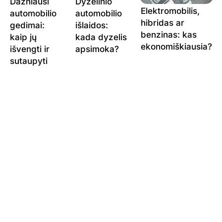
Dažniausi
Dyzelinio
Elektromobilis,
automobilio
automobilio
hibridas ar
gedimai:
išlaidos:
benzinas: kas
kaip jų
kada dyzelis
ekonomiškiausia?
išvengti ir
apsimoka?
sutaupyti