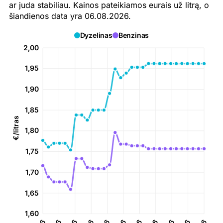
ar juda stabiliau. Kainos pateikiamos eurais už litrą, o
šiandienos data yra 06.08.2026.
Dyzelinas
Benzinas
2,00
1,95
1,90
1,85
€/litras
1,80
1,75
1,70
1,65
1,60