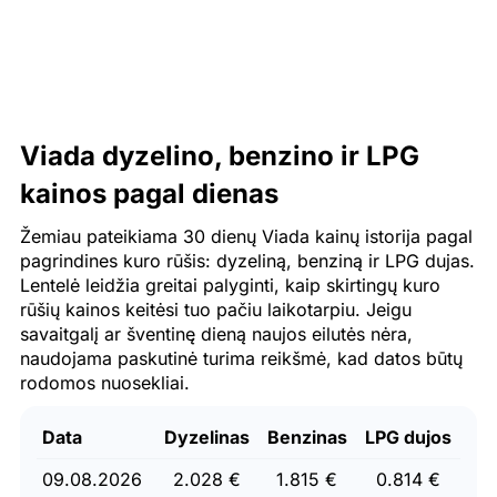
Viada dyzelino, benzino ir LPG
kainos pagal dienas
Žemiau pateikiama 30 dienų Viada kainų istorija pagal
pagrindines kuro rūšis: dyzeliną, benziną ir LPG dujas.
Lentelė leidžia greitai palyginti, kaip skirtingų kuro
rūšių kainos keitėsi tuo pačiu laikotarpiu. Jeigu
savaitgalį ar šventinę dieną naujos eilutės nėra,
naudojama paskutinė turima reikšmė, kad datos būtų
rodomos nuosekliai.
Data
Dyzelinas
Benzinas
LPG dujos
09.08.2026
2.028 €
1.815 €
0.814 €