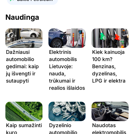
15.07.2026
1.915 €
1.793 €
0.825 €
Naudinga
14.07.2026
1.949 €
1.836 €
0.822 €
13.07.2026
1.824 €
1.724 €
0.822 €
12.07.2026
1.862 €
1.772 €
0.837 €
Dažniausi
Elektrinis
Kiek kainuoja
11.07.2026
1.862 €
1.772 €
0.837 €
automobilio
automobilis
100 km?
gedimai: kaip
Lietuvoje:
Benzinas,
jų išvengti ir
nauda,
dyzelinas,
sutaupyti
trūkumai ir
LPG ir elektra
realios išlaidos
Kaip sumažinti
Dyzelinio
Naudotas
kuro
automobilio
elektromobilis