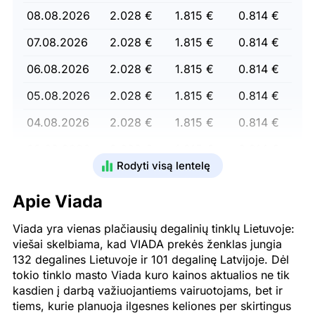
08.08.2026
2.028 €
1.815 €
0.814 €
07.08.2026
2.028 €
1.815 €
0.814 €
06.08.2026
2.028 €
1.815 €
0.814 €
05.08.2026
2.028 €
1.815 €
0.814 €
04.08.2026
2.028 €
1.815 €
0.814 €
03.08.2026
2.028 €
1.815 €
0.814 €
Rodyti visą lentelę
02.08.2026
2.028 €
1.815 €
0.814 €
Apie Viada
01.08.2026
2.028 €
1.815 €
0.814 €
Viada yra vienas plačiausių degalinių tinklų Lietuvoje:
31.07.2026
2.028 €
1.815 €
0.814 €
viešai skelbiama, kad VIADA prekės ženklas jungia
30.07.2026
2.028 €
1.815 €
0.814 €
132 degalines Lietuvoje ir 101 degalinę Latvijoje. Dėl
tokio tinklo masto Viada kuro kainos aktualios ne tik
29.07.2026
2.028 €
1.815 €
0.814 €
kasdien į darbą važiuojantiems vairuotojams, bet ir
tiems, kurie planuoja ilgesnes keliones per skirtingus
28.07.2026
2.028 €
1.815 €
0.814 €