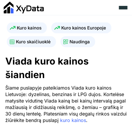
Kuro kainos
Kuro kainos Europoje
Kuro skaičiuoklė
Naudinga
Viada kuro kainos
šiandien
Šiame puslapyje pateikiamos Viada kuro kainos
Lietuvoje: dyzelinas, benzinas ir LPG dujos. Kortelėse
matysite vidutinę Viada kainą bei kainų intervalą pagal
mažiausią ir didžiausią reikšmę, o žemiau – grafiką ir
30 dienų lentelę. Platesniam visų degalų rinkos vaizdui
žiūrėkite bendrą puslapį
kuro kainos
.