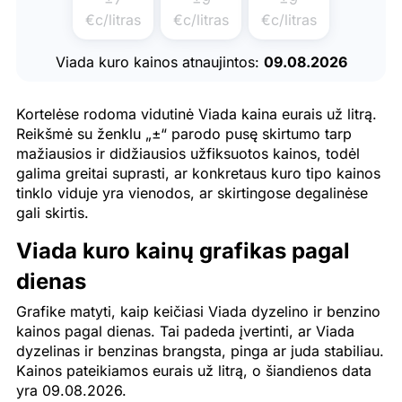
€c/litras
€c/litras
€c/litras
Viada kuro kainos atnaujintos:
09.08.2026
Kortelėse rodoma vidutinė Viada kaina eurais už litrą.
Reikšmė su ženklu „±“ parodo pusę skirtumo tarp
mažiausios ir didžiausios užfiksuotos kainos, todėl
galima greitai suprasti, ar konkretaus kuro tipo kainos
tinklo viduje yra vienodos, ar skirtingose degalinėse
gali skirtis.
Viada kuro kainų grafikas pagal
dienas
Grafike matyti, kaip keičiasi Viada dyzelino ir benzino
kainos pagal dienas. Tai padeda įvertinti, ar Viada
dyzelinas ir benzinas brangsta, pinga ar juda stabiliau.
Kainos pateikiamos eurais už litrą, o šiandienos data
yra 09.08.2026.