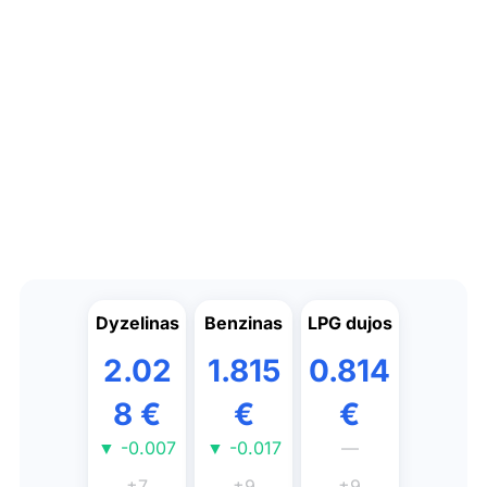
Dyzelinas
Benzinas
LPG dujos
2.02
1.815
0.814
8 €
€
€
▼ -0.007
▼ -0.017
—
±7
±9
±9