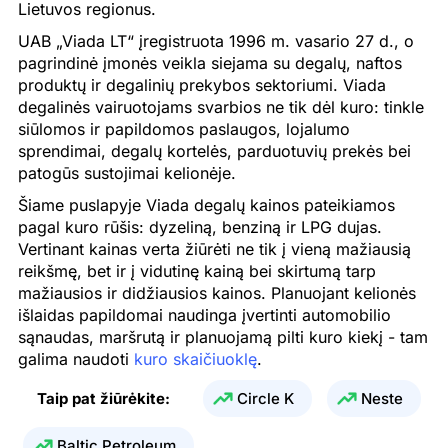
Lietuvos regionus.
27.07.2026
2.028 €
1.815 €
0.814 €
UAB „Viada LT“ įregistruota 1996 m. vasario 27 d., o
pagrindinė įmonės veikla siejama su degalų, naftos
26.07.2026
2.035 €
1.832 €
0.814 €
produktų ir degalinių prekybos sektoriumi. Viada
25.07.2026
2.035 €
1.832 €
0.814 €
degalinės vairuotojams svarbios ne tik dėl kuro: tinkle
siūlomos ir papildomos paslaugos, lojalumo
24.07.2026
2.035 €
1.832 €
0.814 €
sprendimai, degalų kortelės, parduotuvių prekės bei
patogūs sustojimai kelionėje.
23.07.2026
2.009 €
1.836 €
0.815 €
Šiame puslapyje Viada degalų kainos pateikiamos
22.07.2026
2.031 €
1.869 €
0.818 €
pagal kuro rūšis: dyzeliną, benziną ir LPG dujas.
Vertinant kainas verta žiūrėti ne tik į vieną mažiausią
21.07.2026
2.049 €
1.904 €
0.820 €
reikšmę, bet ir į vidutinę kainą bei skirtumą tarp
mažiausios ir didžiausios kainos. Planuojant kelionės
20.07.2026
1.929 €
1.769 €
0.821 €
išlaidas papildomai naudinga įvertinti automobilio
19.07.2026
1.928 €
1.778 €
0.824 €
sąnaudas, maršrutą ir planuojamą pilti kuro kiekį - tam
galima naudoti
kuro skaičiuoklę
.
18.07.2026
1.928 €
1.778 €
0.824 €
Taip pat žiūrėkite:
Circle K
Neste
17.07.2026
1.928 €
1.778 €
0.824 €
Baltic Petroleum
16.07.2026
1.902 €
1.776 €
0.826 €