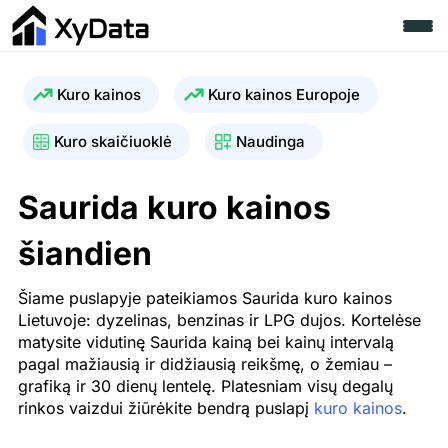
Kuro kainos
Kuro kainos Europoje
Kuro skaičiuoklė
Naudinga
Saurida kuro kainos
šiandien
Šiame puslapyje pateikiamos Saurida kuro kainos
Lietuvoje: dyzelinas, benzinas ir LPG dujos. Kortelėse
matysite vidutinę Saurida kainą bei kainų intervalą
pagal mažiausią ir didžiausią reikšmę, o žemiau –
grafiką ir 30 dienų lentelę. Platesniam visų degalų
rinkos vaizdui žiūrėkite bendrą puslapį
kuro kainos
.