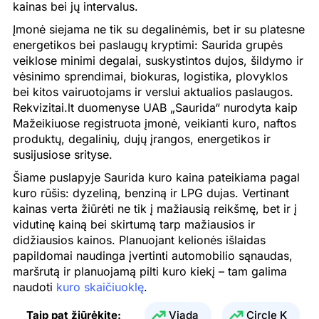
kainas bei jų intervalus.
24.07.2026
1.961 €
1.742 €
0.713 €
Įmonė siejama ne tik su degalinėmis, bet ir su platesne
energetikos bei paslaugų kryptimi: Saurida grupės
23.07.2026
1.950 €
1.740 €
0.718 €
veiklose minimi degalai, suskystintos dujos, šildymo ir
22.07.2026
1.948 €
1.739 €
0.717 €
vėsinimo sprendimai, biokuras, logistika, plovyklos
bei kitos vairuotojams ir verslui aktualios paslaugos.
21.07.2026
1.887 €
1.733 €
0.718 €
Rekvizitai.lt duomenyse UAB „Saurida“ nurodyta kaip
Mažeikiuose registruota įmonė, veikianti kuro, naftos
20.07.2026
1.898 €
1.751 €
0.718 €
produktų, degalinių, dujų įrangos, energetikos ir
susijusiose srityse.
19.07.2026
1.898 €
1.751 €
0.718 €
Šiame puslapyje Saurida kuro kaina pateikiama pagal
18.07.2026
1.898 €
1.751 €
0.718 €
kuro rūšis: dyzeliną, benziną ir LPG dujas. Vertinant
kainas verta žiūrėti ne tik į mažiausią reikšmę, bet ir į
17.07.2026
1.898 €
1.751 €
0.718 €
vidutinę kainą bei skirtumą tarp mažiausios ir
16.07.2026
1.865 €
1.708 €
0.720 €
didžiausios kainos. Planuojant kelionės išlaidas
papildomai naudinga įvertinti automobilio sąnaudas,
15.07.2026
1.838 €
1.695 €
0.720 €
maršrutą ir planuojamą pilti kuro kiekį – tam galima
naudoti
kuro skaičiuoklę
.
14.07.2026
1.802 €
1.675 €
0.688 €
Taip pat žiūrėkite:
Viada
Circle K
13.07.2026
1.785 €
1.647 €
0.688 €