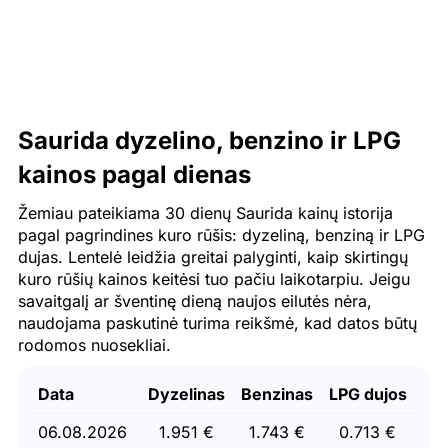
Saurida dyzelino, benzino ir LPG
kainos pagal dienas
Žemiau pateikiama 30 dienų Saurida kainų istorija
pagal pagrindines kuro rūšis: dyzeliną, benziną ir LPG
dujas. Lentelė leidžia greitai palyginti, kaip skirtingų
kuro rūšių kainos keitėsi tuo pačiu laikotarpiu. Jeigu
savaitgalį ar šventinę dieną naujos eilutės nėra,
naudojama paskutinė turima reikšmė, kad datos būtų
rodomos nuosekliai.
Data
Dyzelinas
Benzinas
LPG dujos
06.08.2026
1.951 €
1.743 €
0.713 €