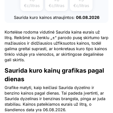
€c/litras
€c/litras
€c/litras
Saurida kuro kainos atnaujintos:
06.08.2026
Kortelėse rodoma vidutinė Saurida kaina eurais už
litrą. Reikšmė su ženklu „±“ parodo pusę skirtumo tarp
mažiausios ir didžiausios užfiksuotos kainos, todėl
galima greitai suprasti, ar konkretaus kuro tipo kainos
tinklo viduje yra vienodos, ar skirtingose degalinėse
gali skirtis.
Saurida kuro kainų grafikas pagal
dienas
Grafike matyti, kaip keičiasi Saurida dyzelino ir
benzino kainos pagal dienas. Tai padeda įvertinti, ar
Saurida dyzelinas ir benzinas brangsta, pinga ar juda
stabiliau. Kainos pateikiamos eurais už litrą, o
šiandienos data yra 06.08.2026.