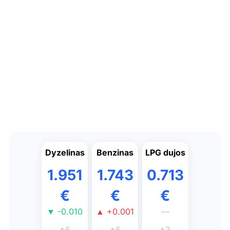
Dyzelinas
Benzinas
LPG dujos
1.951
1.743
0.713
€
€
€
▼ -0.010
▲ +0.001
—
±6
±6
±3