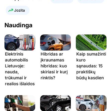
12.07.2026
1.758 €
1.647 €
0.688 €
Jozita
11.07.2026
1.758 €
1.647 €
0.688 €
Naudinga
10.07.2026
1.758 €
1.647 €
0.688 €
09.07.2026
1.781 €
1.666 €
0.688 €
08.07.2026
1.719 €
1.666 €
0.693 €
Elektrinis
Hibridas ar
Kaip sumažinti
automobilis
įkraunamas
kuro
Lietuvoje:
hibridas: kuo
sąnaudas: 15
nauda,
skiriasi ir kurį
praktiškų
trūkumai ir
rinktis?
būdų kasdien
realios išlaidos