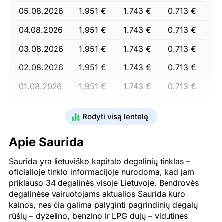
05.08.2026
1.951 €
1.743 €
0.713 €
04.08.2026
1.951 €
1.743 €
0.713 €
03.08.2026
1.951 €
1.743 €
0.713 €
02.08.2026
1.951 €
1.743 €
0.713 €
01.08.2026
1.951 €
1.743 €
0.713 €
31.07.2026
1.951 €
1.743 €
0.713 €
Rodyti visą lentelę
30.07.2026
1.951 €
1.743 €
0.713 €
Apie Saurida
29.07.2026
1.951 €
1.743 €
0.713 €
Saurida yra lietuviško kapitalo degalinių tinklas –
28.07.2026
1.951 €
1.743 €
0.713 €
oficialioje tinklo informacijoje nurodoma, kad jam
27.07.2026
1.951 €
1.743 €
0.713 €
priklauso 34 degalinės visoje Lietuvoje. Bendrovės
degalinėse vairuotojams aktualios Saurida kuro
26.07.2026
1.961 €
1.742 €
0.713 €
kainos, nes čia galima palyginti pagrindinių degalų
rūšių – dyzelino, benzino ir LPG dujų – vidutines
25.07.2026
1.961 €
1.742 €
0.713 €