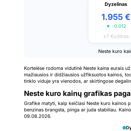
Dyzelinas
1.955 €
▼ -0.012
±7 €c/litras
Neste kuro kai
Kortelėse rodoma vidutinė Neste kaina eurais už
mažiausios ir didžiausios užfiksuotos kainos, tod
tinklo viduje yra vienodos, ar skirtingose degalinė
Neste kuro kainų grafikas paga
Grafike matyti, kaip keičiasi Neste kuro kainos p
benzinas brangsta, pinga ar juda stabiliau. Kaino
09.08.2026.
Dy