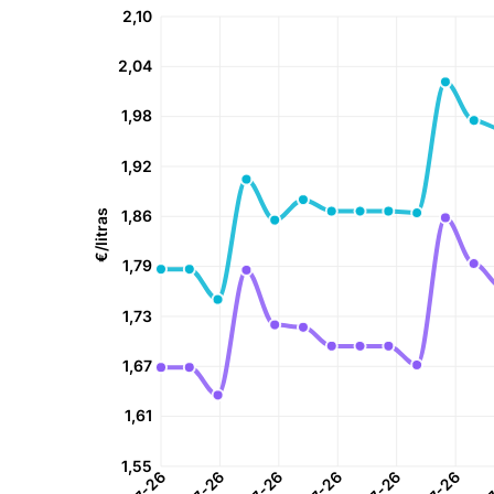
2,10
2,04
1,98
1,92
1,86
€/litras
1,79
1,73
1,67
1,61
1,55