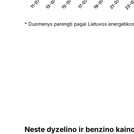
13-07-26
15-07-26
17-07-26
19-07-26
21-07-26
23-0
11-07-26
* Duomenys parengti pagal Lietuvos energetikos
Neste dyzelino ir benzino kain