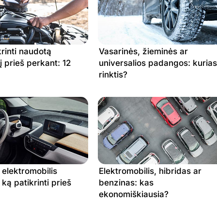
1.860 €
1.674 €
1.862 €
1.697 €
1.862 €
1.697 €
krinti naudotą
Vasarinės, žieminės ar
į prieš perkant: 12
universalios padangos: kurias
1.862 €
1.697 €
rinktis?
1.876 €
1.720 €
1.851 €
1.723 €
1.901 €
1.790 €
1.754 €
1.637 €
1.791 €
1.671 €
elektromobilis
Elektromobilis, hibridas ar
1.791 €
1.671 €
 ką patikrinti prieš
benzinas: kas
ekonomiškiausia?