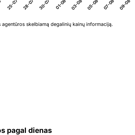
7-26
28-07-26
30-07-26
01-08-26
03-08-26
05-08-26
07-08-26
25-07-26
09-08-2
 agentūros skelbiamą degalinių kainų informaciją.
os pagal dienas