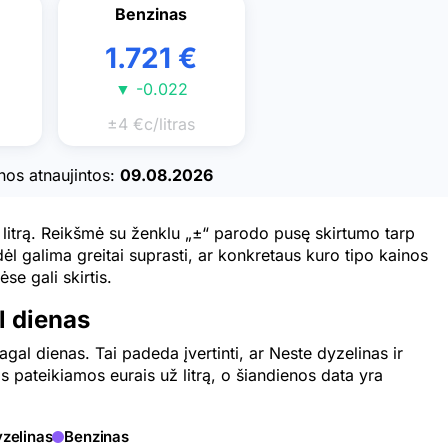
Benzinas
1.721 €
▼ -0.022
±4 €c/litras
nos atnaujintos:
09.08.2026
 litrą. Reikšmė su ženklu „±“ parodo pusę skirtumo tarp
ėl galima greitai suprasti, ar konkretaus kuro tipo kainos
se gali skirtis.
l dienas
agal dienas. Tai padeda įvertinti, ar Neste dyzelinas ir
s pateikiamos eurais už litrą, o šiandienos data yra
zelinas
Benzinas