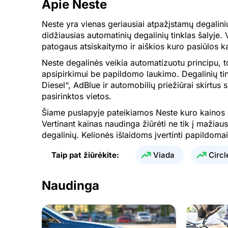
Apie Neste
01.08.2026
Neste yra vienas geriausiai atpažįstamų degalini
31.07.2026
didžiausias automatinių degalinių tinklas šalyje. 
30.07.2026
patogaus atsiskaitymo ir aiškios kuro pasiūlos 
Neste degalinės veikia automatizuotu principu, 
29.07.2026
apsipirkimui be papildomo laukimo. Degalinių ti
28.07.2026
Diesel“, AdBlue ir automobilių priežiūrai skirtu
pasirinktos vietos.
27.07.2026
Šiame puslapyje pateikiamos Neste kuro kainos pag
26.07.2026
Vertinant kainas naudinga žiūrėti ne tik į mažiaus
degalinių. Kelionės išlaidoms įvertinti papildom
25.07.2026
Taip pat žiūrėkite:
Viada
Circl
24.07.2026
23.07.2026
Naudinga
22.07.2026
21.07.2026