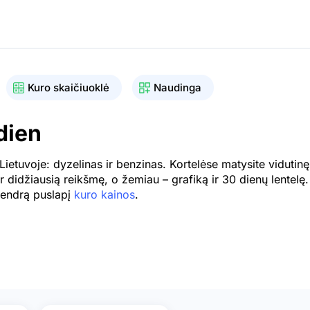
Kuro skaičiuoklė
Naudinga
dien
etuvoje: dyzelinas ir benzinas. Kortelėse matysite vidutinę
r didžiausią reikšmę, o žemiau – grafiką ir 30 dienų lentelę.
 bendrą puslapį
kuro kainos
.