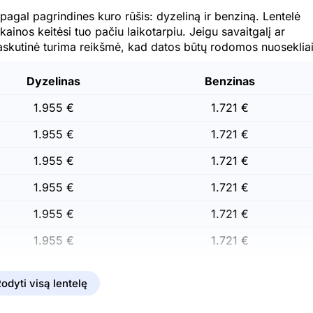
pagal pagrindines kuro rūšis: dyzeliną ir benziną. Lentelė
 kainos keitėsi tuo pačiu laikotarpiu. Jeigu savaitgalį ar
askutinė turima reikšmė, kad datos būtų rodomos nuosekliai
Dyzelinas
Benzinas
1.955 €
1.721 €
1.955 €
1.721 €
1.955 €
1.721 €
1.955 €
1.721 €
1.955 €
1.721 €
1.955 €
1.721 €
1.955 €
1.721 €
odyti visą lentelę
1.955 €
1.721 €