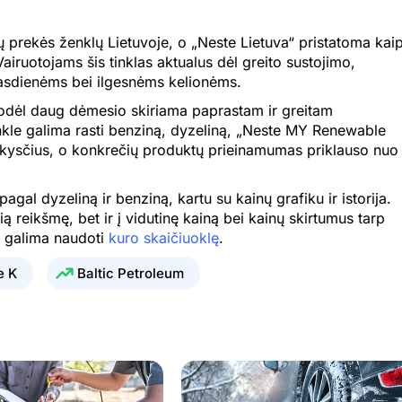
1.955 €
1.721 €
ų prekės ženklų Lietuvoje, o „Neste Lietuva“ pristatoma kai
1.955 €
1.721 €
Vairuotojams šis tinklas aktualus dėl greito sustojimo,
1.955 €
1.721 €
kasdienėms bei ilgesnėms kelionėms.
todėl daug dėmesio skiriama paprastam ir greitam
1.955 €
1.721 €
nkle galima rasti benziną, dyzeliną, „Neste MY Renewable
1.955 €
1.721 €
s skysčius, o konkrečių produktų prieinamumas priklauso nuo
1.955 €
1.721 €
al dyzeliną ir benziną, kartu su kainų grafiku ir istorija.
1.967 €
1.743 €
ią reikšmę, bet ir į vidutinę kainą bei kainų skirtumus tarp
ai galima naudoti
kuro skaičiuoklę
.
1.967 €
1.743 €
e K
Baltic Petroleum
1.967 €
1.743 €
1.962 €
1.769 €
1.973 €
1.798 €
2.020 €
1.854 €