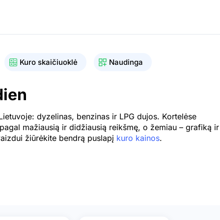
Kuro skaičiuoklė
Naudinga
dien
ietuvoje: dyzelinas, benzinas ir LPG dujos. Kortelėse
 pagal mažiausią ir didžiausią reikšmę, o žemiau – grafiką ir
vaizdui žiūrėkite bendrą puslapį
kuro kainos
.