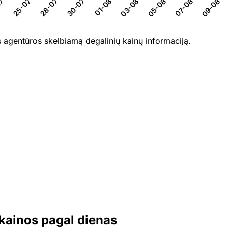
7-26
28-07-26
30-07-26
01-08-26
03-08-26
05-08-26
07-08-26
25-07-26
09-08-2
 agentūros skelbiamą degalinių kainų informaciją.
 kainos pagal dienas