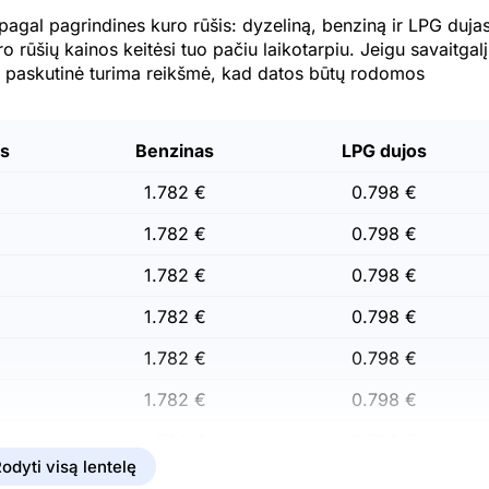
pagal pagrindines kuro rūšis: dyzeliną, benziną ir LPG dujas
uro rūšių kainos keitėsi tuo pačiu laikotarpiu. Jeigu savaitgalį
a paskutinė turima reikšmė, kad datos būtų rodomos
as
Benzinas
LPG dujos
1.782 €
0.798 €
1.782 €
0.798 €
1.782 €
0.798 €
1.782 €
0.798 €
1.782 €
0.798 €
1.782 €
0.798 €
1.782 €
0.798 €
odyti visą lentelę
1.782 €
0.798 €