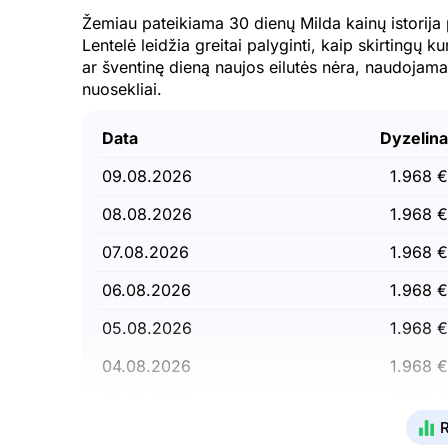
Žemiau pateikiama 30 dienų Milda kainų istorija 
Lentelė leidžia greitai palyginti, kaip skirtingų k
ar šventinę dieną naujos eilutės nėra, naudojam
nuosekliai.
Data
Dyzelin
09.08.2026
1.968 €
08.08.2026
1.968 €
07.08.2026
1.968 €
06.08.2026
1.968 €
05.08.2026
1.968 €
04.08.2026
1.968 €
03.08.2026
1.968 €
R
02.08.2026
1.968 €