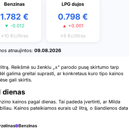
Benzinas
LPG dujos
1.782 €
0.798 €
▼ -0.012
▲ +0.001
±10 €c/litras
±9 €c/litras
nos atnaujintos:
09.08.2026
 litrą. Reikšmė su ženklu „±“ parodo pusę skirtumo tarp
ėl galima greitai suprasti, ar konkretaus kuro tipo kainos
se gali skirtis.
l dienas
enzino kainos pagal dienas. Tai padeda įvertinti, ar Milda
biliau. Kainos pateikiamos eurais už litrą, o šiandienos data
zelinas
Benzinas