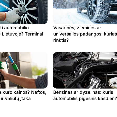
1.804 €
0.794 €
1.743 €
0.794 €
1.730 €
0.797 €
ti automobilio
Vasarinės, žieminės ar
1.730 €
0.797 €
Lietuvoje? Terminai
universalios padangos: kurias
1.730 €
0.797 €
rinktis?
1.716 €
0.802 €
1.716 €
0.802 €
1.693 €
0.819 €
1.693 €
0.819 €
1.701 €
0.824 €
a kuro kainos? Naftos,
Benzinas ar dyzelinas: kuris
r valiutų įtaka
automobilis pigesnis kasdien?
1.701 €
0.824 €