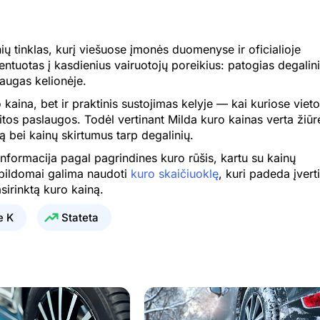
1.782 €
0.798 €
ų tinklas, kurį viešuose įmonės duomenyse ir oficialioje
1.782 €
0.798 €
ientuotas į kasdienius vairuotojų poreikius: patogias degalin
1.782 €
0.798 €
laugas kelionėje.
 kaina, bet ir praktinis sustojimas kelyje — kai kuriose viet
1.782 €
0.798 €
tos paslaugos. Todėl vertinant Milda kuro kainas verta žiūrė
1.782 €
0.798 €
ną bei kainų skirtumus tarp degalinių.
nformacija pagal pagrindines kuro rūšis, kartu su kainų
1.782 €
0.798 €
papildomai galima naudoti
kuro skaičiuoklę
, kuri padeda įverti
1.794 €
0.797 €
sirinktą kuro kainą.
1.794 €
0.797 €
e K
Stateta
1.794 €
0.797 €
1.792 €
0.791 €
1.797 €
0.793 €