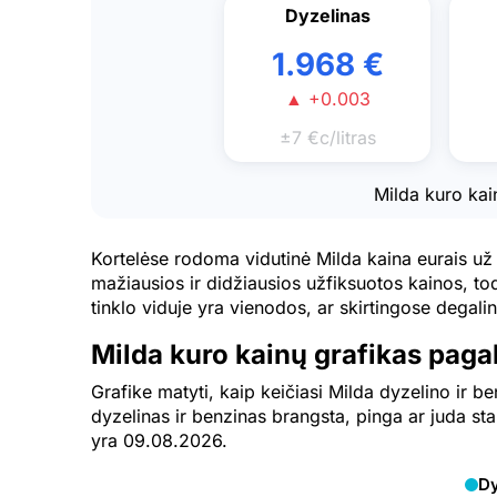
Dyzelinas
1.968 €
▲ +0.003
±7 €c/litras
Milda kuro kai
Kortelėse rodoma vidutinė Milda kaina eurais už
mažiausios ir didžiausios užfiksuotos kainos, tod
tinklo viduje yra vienodos, ar skirtingose degalinė
Milda kuro kainų grafikas paga
Grafike matyti, kaip keičiasi Milda dyzelino ir b
dyzelinas ir benzinas brangsta, pinga ar juda sta
yra 09.08.2026.
Dy