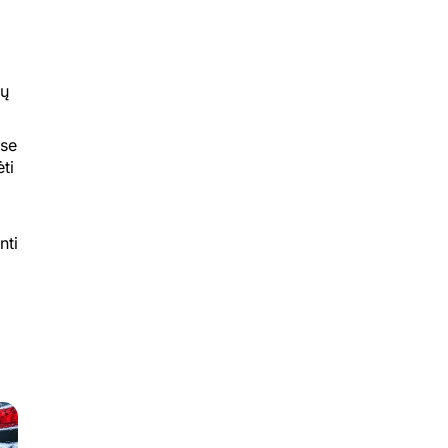
ių
ose
ti
nti