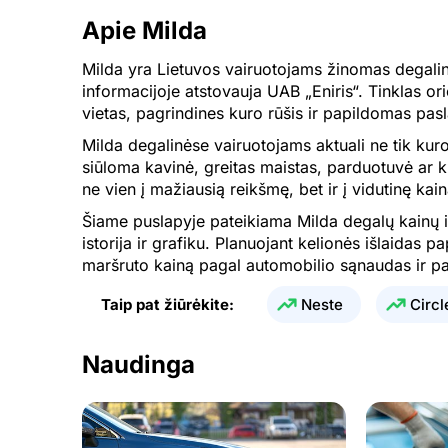
Apie Milda
01.08.2026
1.968 €
Milda yra Lietuvos vairuotojams žinomas degalini
31.07.2026
1.968 €
informacijoje atstovauja UAB „Eniris“. Tinklas or
30.07.2026
1.968 €
vietas, pagrindines kuro rūšis ir papildomas pas
Milda degalinėse vairuotojams aktuali ne tik kuro
29.07.2026
1.968 €
siūloma kavinė, greitas maistas, parduotuvė ar ki
28.07.2026
1.968 €
ne vien į mažiausią reikšmę, bet ir į vidutinę kai
Šiame puslapyje pateikiama Milda degalų kainų i
27.07.2026
1.968 €
istorija ir grafiku. Planuojant kelionės išlaidas 
26.07.2026
1.965 €
maršruto kainą pagal automobilio sąnaudas ir pa
25.07.2026
1.965 €
Taip pat žiūrėkite:
Neste
Circl
24.07.2026
1.965 €
Naudinga
23.07.2026
1.961 €
22.07.2026
1.961 €