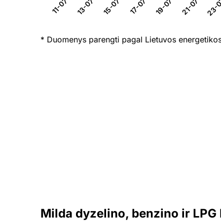
13-07-26
15-07-26
17-07-26
19-07-26
21-07-26
23-0
11-07-26
* Duomenys parengti pagal Lietuvos energetikos
Milda dyzelino, benzino ir LPG