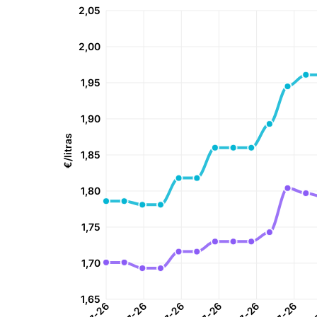
2,05
2,00
1,95
1,90
€/litras
1,85
1,80
1,75
1,70
1,65