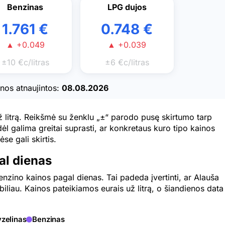
Benzinas
LPG dujos
1.761 €
0.748 €
▲ +0.049
▲ +0.039
±10 €c/litras
±6 €c/litras
nos atnaujintos:
08.08.2026
ž litrą. Reikšmė su ženklu „±“ parodo pusę skirtumo tarp
ėl galima greitai suprasti, ar konkretaus kuro tipo kainos
se gali skirtis.
al dienas
benzino kainos pagal dienas. Tai padeda įvertinti, ar Alauša
biliau. Kainos pateikiamos eurais už litrą, o šiandienos data
zelinas
Benzinas