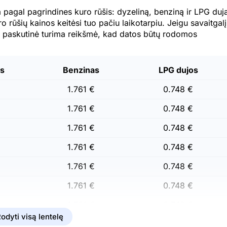
 pagal pagrindines kuro rūšis: dyzeliną, benziną ir LPG duj
uro rūšių kainos keitėsi tuo pačiu laikotarpiu. Jeigu savaitgalį
a paskutinė turima reikšmė, kad datos būtų rodomos
as
Benzinas
LPG dujos
1.761 €
0.748 €
1.761 €
0.748 €
1.761 €
0.748 €
1.761 €
0.748 €
1.761 €
0.748 €
1.761 €
0.748 €
1.761 €
0.748 €
odyti visą lentelę
1.761 €
0.748 €