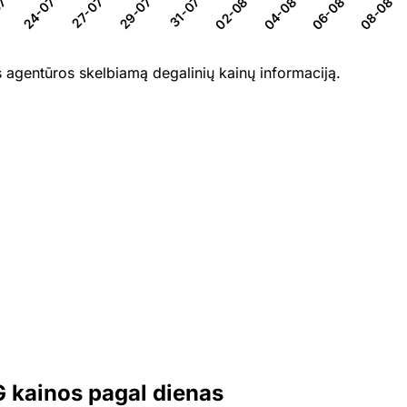
7-26
27-07-26
29-07-26
31-07-26
02-08-26
04-08-26
06-08-26
24-07-26
08-08-2
 agentūros skelbiamą degalinių kainų informaciją.
G kainos pagal dienas