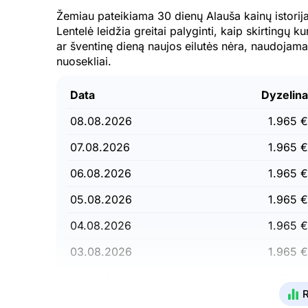
Žemiau pateikiama 30 dienų Alauša kainų istorija
Lentelė leidžia greitai palyginti, kaip skirtingų k
ar šventinę dieną naujos eilutės nėra, naudojam
nuosekliai.
Data
Dyzelin
08.08.2026
1.965 €
07.08.2026
1.965 €
06.08.2026
1.965 €
05.08.2026
1.965 €
04.08.2026
1.965 €
03.08.2026
1.965 €
02.08.2026
1.965 €
R
01.08.2026
1.965 €