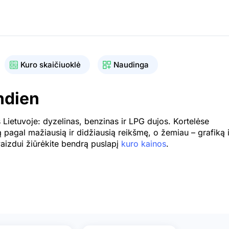
Kuro skaičiuoklė
Naudinga
ndien
Lietuvoje: dyzelinas, benzinas ir LPG dujos. Kortelėse
ą pagal mažiausią ir didžiausią reikšmę, o žemiau – grafiką i
vaizdui žiūrėkite bendrą puslapį
kuro kainos
.