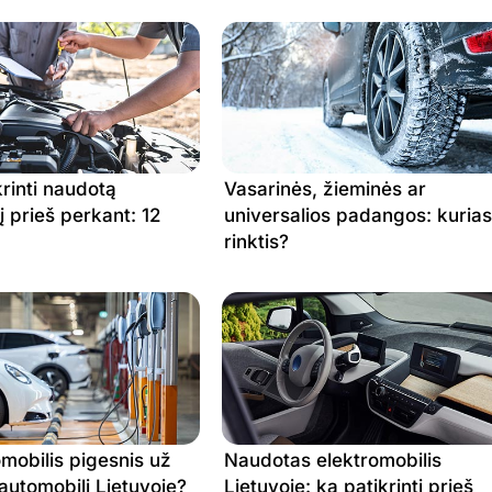
1.716 €
0.742 €
1.655 €
0.708 €
1.655 €
0.708 €
1.655 €
0.708 €
1.709 €
0.819 €
krinti naudotą
Vasarinės, žieminės ar
1.622 €
0.694 €
į prieš perkant: 12
universalios padangos: kurias
rinktis?
1.748 €
0.746 €
1.667 €
0.742 €
1.643 €
0.719 €
1.643 €
0.719 €
1.643 €
0.719 €
omobilis pigesnis už
Naudotas elektromobilis
 automobilį Lietuvoje?
Lietuvoje: ką patikrinti prieš