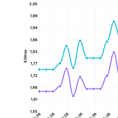
2,05
1,99
1,94
1,88
1,83
€/litras
1,77
1,72
1,66
1,61
1,55