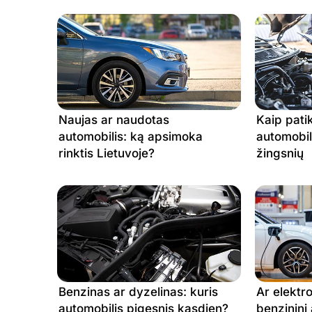
20.07.2026
1.875 €
19.07.2026
1.798 €
18.07.2026
1.798 €
17.07.2026
1.798 €
16.07.2026
1.879 €
Naujas ar naudotas
Kaip pati
15.07.2026
1.753 €
automobilis: ką apsimoka
automobil
rinktis Lietuvoje?
žingsnių
14.07.2026
1.854 €
13.07.2026
1.773 €
12.07.2026
1.745 €
11.07.2026
1.745 €
10.07.2026
1.745 €
Benzinas ar dyzelinas: kuris
Ar elektr
automobilis pigesnis kasdien?
benzininį