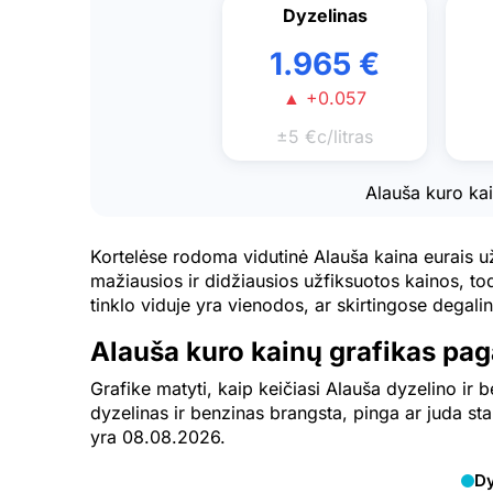
Dyzelinas
1.965 €
▲ +0.057
±5 €c/litras
Alauša kuro kai
Kortelėse rodoma vidutinė Alauša kaina eurais u
mažiausios ir didžiausios užfiksuotos kainos, tod
tinklo viduje yra vienodos, ar skirtingose degalinė
Alauša kuro kainų grafikas pag
Grafike matyti, kaip keičiasi Alauša dyzelino ir 
dyzelinas ir benzinas brangsta, pinga ar juda sta
yra 08.08.2026.
Dy