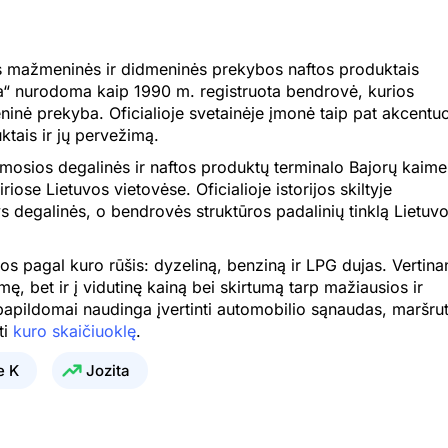
1.761 €
0.748 €
ntis mažmeninės ir didmeninės prekybos naftos produktais
1.761 €
0.748 €
a“ nurodoma kaip 1990 m. registruota bendrovė, kurios
1.761 €
0.748 €
inė prekyba. Oficialioje svetainėje įmonė taip pat akcentu
ktais ir jų pervežimą.
1.761 €
0.748 €
irmosios degalinės ir naftos produktų terminalo Bajorų kaime
1.761 €
0.748 €
riose Lietuvos vietovėse. Oficialioje istorijos skiltyje
degalinės, o bendrovės struktūros padalinių tinklą Lietuvo
1.712 €
0.709 €
1.712 €
0.709 €
s pagal kuro rūšis: dyzeliną, benziną ir LPG dujas. Vertina
mę, bet ir į vidutinę kainą bei skirtumą tarp mažiausios ir
1.712 €
0.709 €
 papildomai naudinga įvertinti automobilio sąnaudas, maršru
ti
kuro skaičiuoklę
.
1.790 €
0.747 €
e K
Jozita
1.695 €
0.703 €
1.824 €
0.746 €