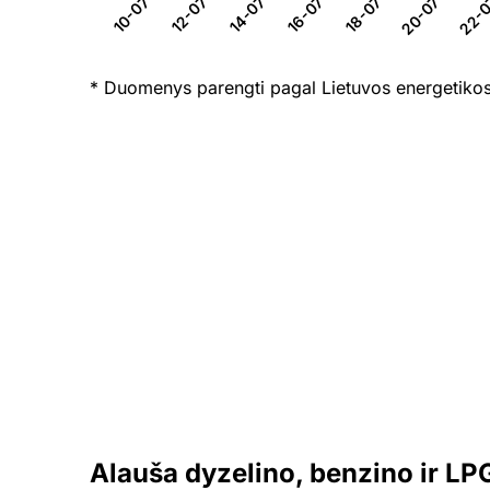
12-07-26
14-07-26
16-07-26
18-07-26
20-07-26
22-0
10-07-26
* Duomenys parengti pagal Lietuvos energetikos
Alauša dyzelino, benzino ir LP