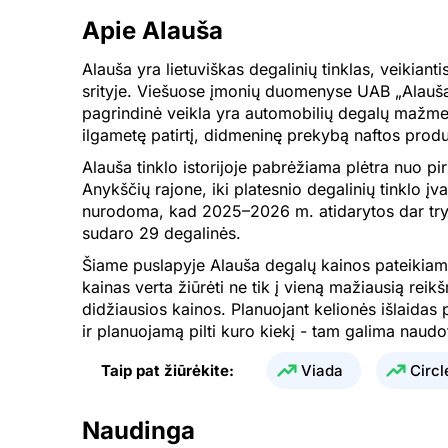
Apie Alauša
31.07.2026
1.965 €
Alauša yra lietuviškas degalinių tinklas, veikia
30.07.2026
1.965 €
srityje. Viešuose įmonių duomenyse UAB „Alauš
29.07.2026
1.965 €
pagrindinė veikla yra automobilių degalų mažmen
ilgametę patirtį, didmeninę prekybą naftos produ
28.07.2026
1.965 €
Alauša tinklo istorijoje pabrėžiama plėtra nuo p
27.07.2026
1.965 €
Anykščių rajone, iki platesnio degalinių tinklo įvai
nurodoma, kad 2025–2026 m. atidarytos dar trys 
26.07.2026
1.908 €
sudaro 29 degalinės.
25.07.2026
1.908 €
Šiame puslapyje Alauša degalų kainos pateikiamo
kainas verta žiūrėti ne tik į vieną mažiausią reikš
24.07.2026
1.908 €
didžiausios kainos. Planuojant kelionės išlaidas
ir planuojamą pilti kuro kiekį - tam galima naudo
23.07.2026
1.965 €
Taip pat žiūrėkite:
Viada
Circl
22.07.2026
1.883 €
21.07.2026
1.967 €
Naudinga