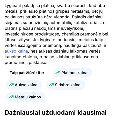
Lyginant paladį su platina, svarbu suprasti, kad abu
metalai priklauso platinos grupės metalams, bet jų
paklausos struktūra nėra vienoda. Paladis dažniau
siejamas su benzininių automobilių katalizatoriais, o
platina plačiau naudojama ir juvelyrikoje,
investiciniuose produktuose, chemijos pramonėje bei
kitose srityse. Jei lyginate tauriuosius metalus kaip
vertės išsaugojimo priemonę, naudinga pasižiūrėti ir
aukso kainą
, nes auksas dažniau laikomas vertės
kaupimo etalonu, o paladis labiau priklauso nuo
pramoninės paklausos.
Taip pat žiūrėkite:
Platinos kaina
Aukso kaina
Sidabro kaina
Metalų kainos
Dažniausiai užduodami klausimai