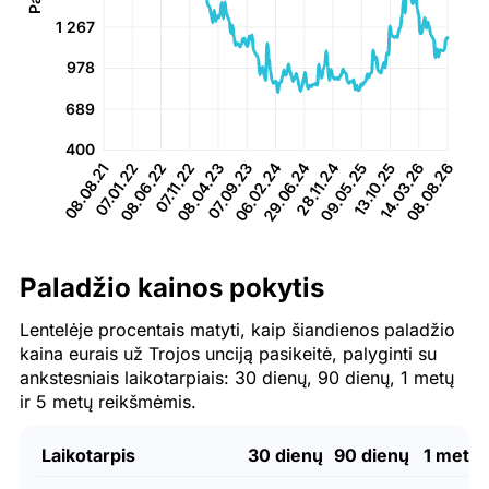
1 267
978
689
400
08.08.21
07.01.22
08.06.22
07.11.22
08.04.23
07.09.23
06.02.24
29.06.24
28.11.24
09.05.25
13.10.25
14.03.26
08.08.26
Paladžio kainos pokytis
Lentelėje procentais matyti, kaip šiandienos paladžio
kaina eurais už Trojos unciją pasikeitė, palyginti su
ankstesniais laikotarpiais: 30 dienų, 90 dienų, 1 metų
ir 5 metų reikšmėmis.
Laikotarpis
30 dienų
90 dienų
1 metai