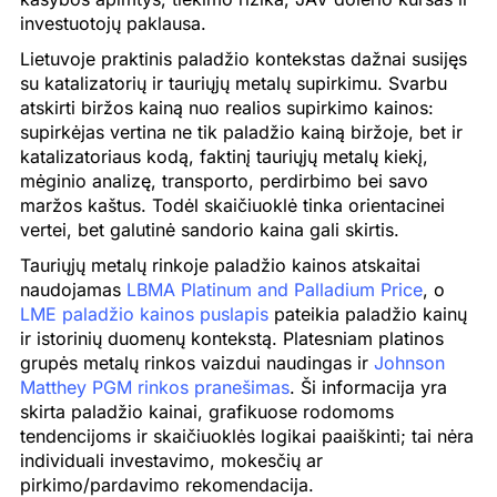
investuotojų paklausa.
Lietuvoje praktinis paladžio kontekstas dažnai susijęs
su katalizatorių ir tauriųjų metalų supirkimu. Svarbu
atskirti biržos kainą nuo realios supirkimo kainos:
supirkėjas vertina ne tik paladžio kainą biržoje, bet ir
katalizatoriaus kodą, faktinį tauriųjų metalų kiekį,
mėginio analizę, transporto, perdirbimo bei savo
maržos kaštus. Todėl skaičiuoklė tinka orientacinei
vertei, bet galutinė sandorio kaina gali skirtis.
Tauriųjų metalų rinkoje paladžio kainos atskaitai
naudojamas
LBMA Platinum and Palladium Price
, o
LME paladžio kainos puslapis
pateikia paladžio kainų
ir istorinių duomenų kontekstą. Platesniam platinos
grupės metalų rinkos vaizdui naudingas ir
Johnson
Matthey PGM rinkos pranešimas
. Ši informacija yra
skirta paladžio kainai, grafikuose rodomoms
tendencijoms ir skaičiuoklės logikai paaiškinti; tai nėra
individuali investavimo, mokesčių ar
pirkimo/pardavimo rekomendacija.