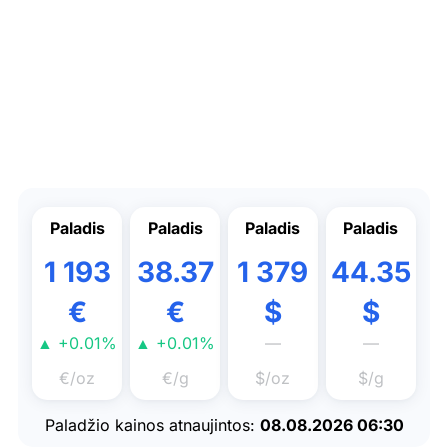
Paladis
Paladis
Paladis
Paladis
1 193
38.37
1 379
44.35
€
€
$
$
▲ +0.01%
▲ +0.01%
—
—
€/oz
€/g
$/oz
$/g
Paladžio kainos atnaujintos:
08.08.2026 06:30