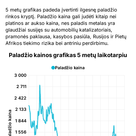
5 metų grafikas padeda įvertinti ilgesnę paladžio
rinkos kryptį. Paladžio kaina gali judėti kitaip nei
platinos ar aukso kaina, nes paladis metalas yra
glaudžiai susijęs su automobilių katalizatoriais,
pramonės paklausa, kasybos pasiūla, Rusijos ir Pietų
Afrikos tiekimo rizika bei antriniu perdirbimu.
Paladžio kainos grafikas 5 metų laikotarpiu
Paladžio kaina
3 000
2 711
2 422
2 133
Paladžio kaina
1 844
1 556