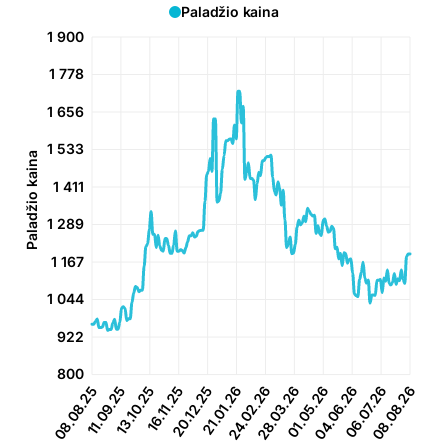
Paladžio kaina
1 900
1 778
1 656
1 533
Paladžio kaina
1 411
1 289
1 167
1 044
922
800
11.09.25
13.10.25
16.11.25
20.12.25
21.01.26
24.02.26
28.03.26
01.05.26
04.06.26
06.07.26
08.08.25
08.08.26