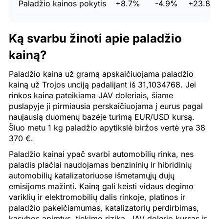
Paladžio kainos pokytis
+8.7%
-4.9%
+23.8%
Ką svarbu žinoti apie paladžio
kainą?
Paladžio kaina už gramą apskaičiuojama paladžio
kainą už Trojos unciją padalijant iš 31,1034768. Jei
rinkos kaina pateikiama JAV doleriais, šiame
puslapyje ji pirmiausia perskaičiuojama į eurus pagal
naujausią duomenų bazėje turimą EUR/USD kursą.
Šiuo metu 1 kg paladžio apytikslė biržos vertė yra 38
370 €.
Paladžio kainai ypač svarbi automobilių rinka, nes
paladis plačiai naudojamas benzininių ir hibridinių
automobilių katalizatoriuose išmetamųjų dujų
emisijoms mažinti. Kainą gali keisti vidaus degimo
variklių ir elektromobilių dalis rinkoje, platinos ir
paladžio pakeičiamumas, katalizatorių perdirbimas,
kasybos apimtys, tiekimo rizika, JAV dolerio kursas ir