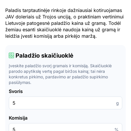
Paladis tarptautinėje rinkoje dažniausiai kotiruojamas
JAV doleriais už Trojos unciją, o praktiniam vertinimui
Lietuvoje patogesnė paladžio kaina už gramą. Todėl
žemiau esanti skaičiuoklė naudoja kainą už gramą ir
leidžia įvesti komisiją arba pirkėjo maržą.
Paladžio skaičiuoklė
Įveskite paladžio svorį gramais ir komisiją. Skaičiuoklė
parodo apytikslę vertę pagal biržos kainą; tai nėra
konkretus pirkimo, pardavimo ar paladžio supirkimo
pasiūlymas.
Svoris
g
Komisija
%